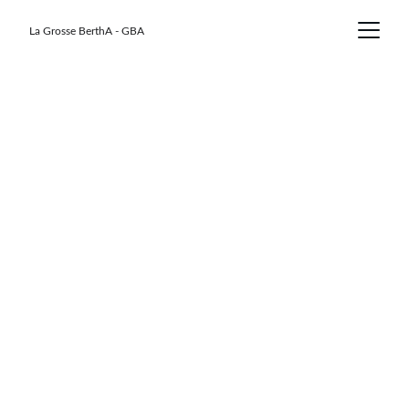
La Grosse BerthA - GBA
Dimanche 16 aout 2026 - 2 course à pied + 1 marche
Running: 10 Kms
Running: 16 Kms
10 Kms