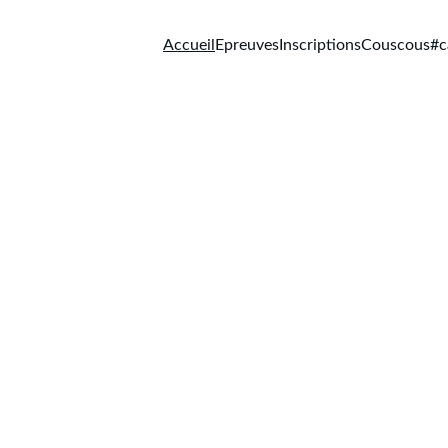
Accueil
Epreuves
Inscriptions
Couscous
#c